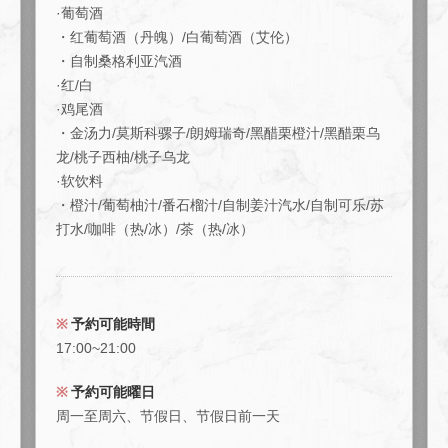
·葡萄酒
東京都中央区日本橋室町４-４-１０東短室町ビルB１F
・红葡萄酒（丹魄）/白葡萄酒（艾伦）
https://hachi8.owst.jp/courses/214694987
・自制桑格利亚汽酒
·红/白
お店情報をコピー
·鸡尾酒
・金汤力/莫斯科骡子/朗姆瑞奇/黑醋栗橙汁/黑醋栗乌
龙/桃子西柚/桃子乌龙
·软饮料
・橙汁/葡萄柚汁/番石榴汁/自制姜汁汽水/自制可乐/苏
打水/咖啡（热/冰）/茶（热/冰）
閉じる
予約可能時間
17:00~21:00
予約可能曜日
周一至周六、节假日、节假日前一天