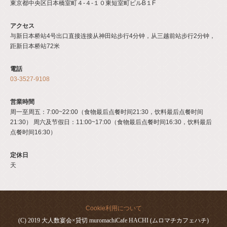
東京都中央区日本橋室町４-４-１０東短室町ビルB１F
アクセス
与新日本桥站4号出口直接连接从神田站步行4分钟，从三越前站步行2分钟，
距新日本桥站72米
電話
03-3527-9108
営業時間
周一至周五：7:00~22:00（食物最后点餐时间21:30，饮料最后点餐时间
21:30） 周六及节假日：11:00~17:00（食物最后点餐时间16:30，饮料最后
点餐时间16:30）
定休日
天
Cookie利用について
(C) 2019 大人数宴会×貸切 muromachiCafe HACHI (ムロマチカフェハチ)