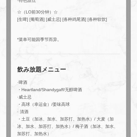
·特色甜点
☆（LO前30分钟）☆
[生啤] [葡萄酒] [威士忌] [各种鸡尾酒] [各种软饮]
*菜单可能因季节而异。
飲み放題メニュー
·啤酒
・Heartland/Shandygaff/无醇啤酒
·威士忌
・高球（幸运金）/姜味高球
この店舗情報をシェアする
· 清酒
・土豆（加冰、加水、加苏打、加热水）/ 大麦（加
公司推荐“站立式宴会”：包含8道菜和2.5小时无限畅饮的“站
冰、加水、加苏打、加热水）/ 梅子酒（加冰、加水、
立式宴会套餐”。 | 大人数宴会×貸切 muromachiCafe HACHI
加苏打、加热水）
(ムロマチカフェハチ)