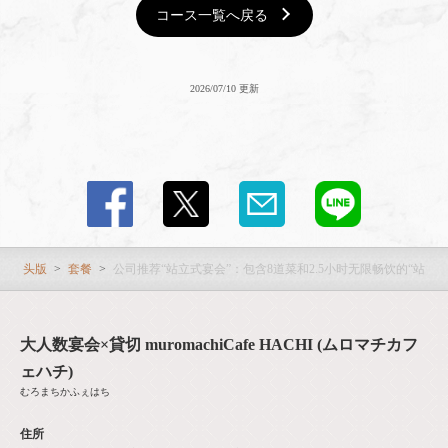
コース一覧へ戻る
2026/07/10 更新
头版
套餐
公司推荐“站立式宴会”：包含8道菜和2.5小时无限畅饮的“站立
大人数宴会×貸切 muromachiCafe HACHI (ムロマチカフ
ェハチ)
むろまちかふぇはち
住所