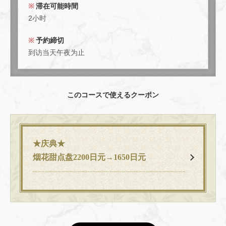
滞在可能時間
2小时
予約締切
到访当天午夜为止
このコースで使えるクーポン
★庆典★
烟花甜点盘2200日元→1650日元