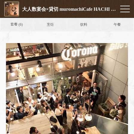
大人数宴会×貸切 muromachiCafe HACHI (ムロマチカフェハチ)
套餐
烹饪
饮料
午餐
(6)