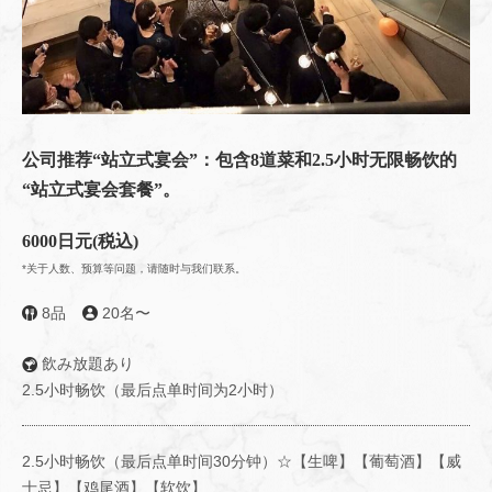
公司推荐“站立式宴会”：包含8道菜和2.5小时无限畅饮的
“站立式宴会套餐”。
6000日元
(税込)
*关于人数、预算等问题，请随时与我们联系。
8品
20名〜
飲み放題あり
2.5小时畅饮（最后点单时间为2小时）
2.5小时畅饮（最后点单时间30分钟）☆【生啤】【葡萄酒】【威
士忌】【鸡尾酒】【软饮】