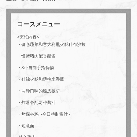
コースメニュー
<烹饪内容>
・镰仓蔬菜和意大利熏火腿科布沙拉
・慢烤猪肉配香醋酱
・3种自制手指食物
・什锦火腿和萨拉米香肠
・两种口味的脆皮披萨
・炸薯条配两种酱汁
・烤森林鸡 ~今日特制酱汁~
・短意面