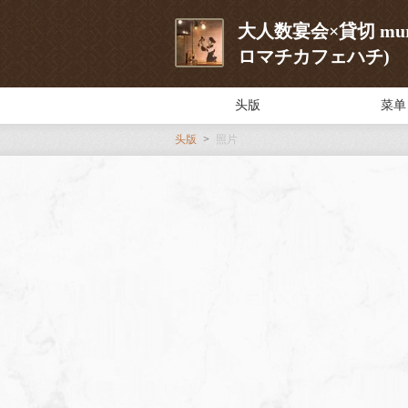
大人数宴会×貸切 murom
ロマチカフェハチ)
头版
菜单
头版
照片