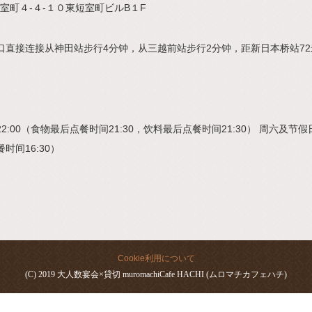
室町４-４-１０東短室町ビルB１F
口直接连接从神田站步行4分钟，从三越前站步行2分钟，距新日本桥站72
22:00（食物最后点餐时间21:30，饮料最后点餐时间21:30） 周六及节假日
餐时间16:30）
Cookie利用について
(C) 2019 大人数宴会×貸切 muromachiCafe HACHI (ムロマチカフェハチ)