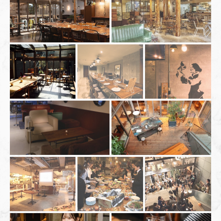
この店舗情報をシェアする
PHOTO | 大人数宴会×貸切 muromachiCafe HACHI (ムロマチ
カフェハチ)
東京都中央区日本橋室町４-４-１０東短室町ビルB１F
https://hachi8.owst.jp/gallery
お店情報をコピー
閉じる