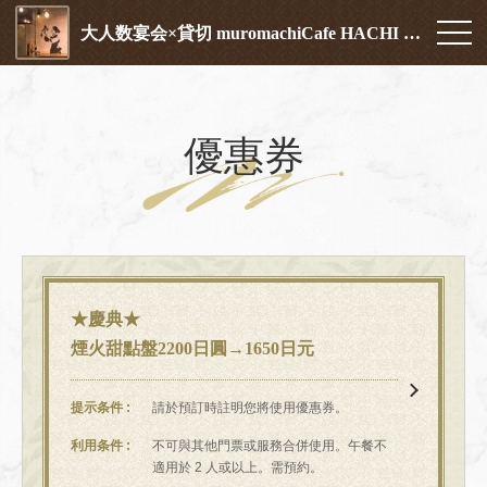
大人数宴会×貸切 muromachiCafe HACHI (ムロマチカフェハチ)
優惠券
★慶典★
煙火甜點盤2200日圓→1650日元
提示条件
請於預訂時註明您將使用優惠券。
利用条件
不可與其他門票或服務合併使用。午餐不
適用於 2 人或以上。需預約。