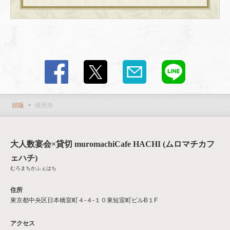
この店舗情報をシェアする
優惠券 | 大人数宴会×貸切 muromachiCafe HACHI (ムロマチ
カフェハチ)
東京都中央区日本橋室町４-４-１０東短室町ビルB１F
頭版
優惠券
https://hachi8.owst.jp/coupons
お店情報をコピー
大人数宴会×貸切 muromachiCafe HACHI (ムロマチカフ
ェハチ)
むろまちかふぇはち
住所
東京都中央区日本橋室町４-４-１０東短室町ビルB１F
閉じる
アクセス