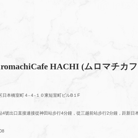
omachiCafe HACHI (ムロマチカ
区日本橋室町４-４-１０東短室町ビルB１F
站4號出口直接連接從神田站步行4分鐘，從三越前站步行2分鐘，距新日本
08