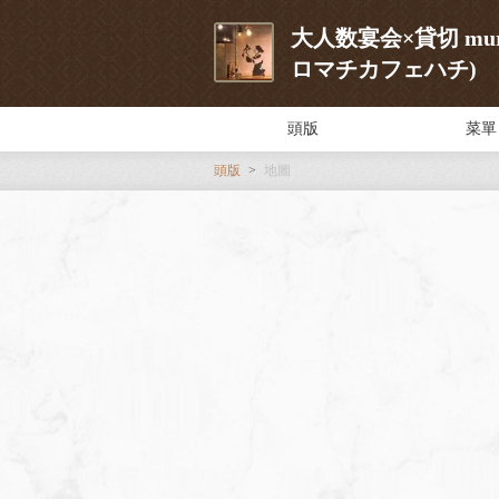
大人数宴会×貸切 murom
ロマチカフェハチ)
頭版
菜單
頭版
地圖