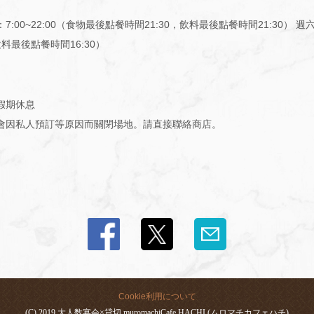
7:00~22:00（食物最後點餐時間21:30，飲料最後點餐時間21:30） 週六
飲料最後點餐時間16:30）
假期休息
會因私人預訂等原因而關閉場地。請直接聯絡商店。
Cookie利用について
(C) 2019 大人数宴会×貸切 muromachiCafe HACHI (ムロマチカフェハチ)