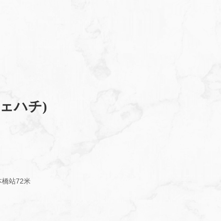
フェハチ)
橋站72米