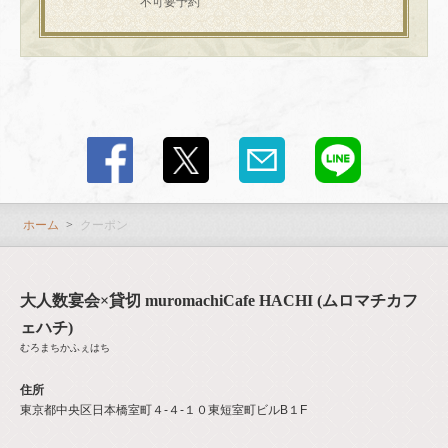
不可要予約
この店舗情報をシェアする
クーポン | 大人数宴会×貸切 muromachiCafe HACHI (ムロマ
チカフェハチ)
東京都中央区日本橋室町４-４-１０東短室町ビルB１F
https://hachi8.owst.jp/coupons
ホーム
クーポン
お店情報をコピー
大人数宴会×貸切 muromachiCafe HACHI (ムロマチカフ
ェハチ)
むろまちかふぇはち
住所
閉じる
東京都中央区日本橋室町４-４-１０東短室町ビルB１F