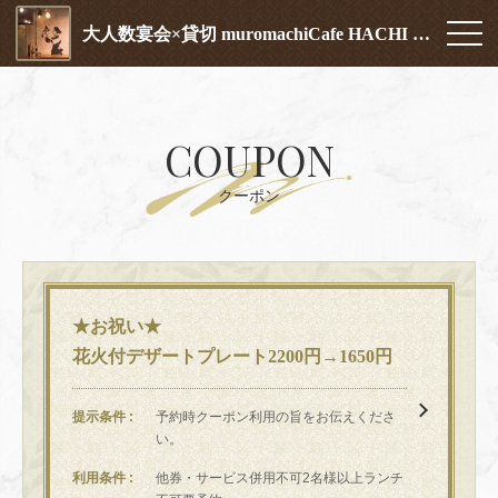
大人数宴会×貸切 muromachiCafe HACHI (ムロマチカフェハチ)
COUPON
クーポン
★お祝い★
花火付デザートプレート2200円→1650円
提示条件
予約時クーポン利用の旨をお伝えくださ
い。
利用条件
他券・サービス併用不可2名様以上ランチ