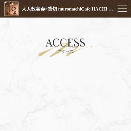
大人数宴会×貸切 muromachiCafe HACHI (ムロマチカフェハチ)
ACCESS
アクセス