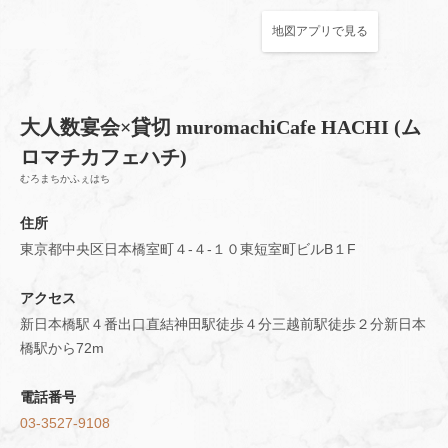
地図アプリで見る
大人数宴会×貸切 muromachiCafe HACHI (ム
この店舗情報をシェアする
ロマチカフェハチ)
むろまちかふぇはち
アクセス | 大人数宴会×貸切 muromachiCafe HACHI (ムロマ
チカフェハチ)
住所
東京都中央区日本橋室町４-４-１０東短室町ビルB１F
東京都中央区日本橋室町４-４-１０東短室町ビルB１F
https://hachi8.owst.jp/map
アクセス
お店情報をコピー
新日本橋駅４番出口直結神田駅徒歩４分三越前駅徒歩２分新日本
橋駅から72m
電話番号
03-3527-9108