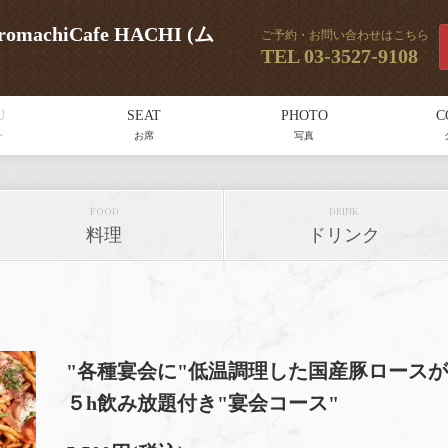
achiCafe HACHI (ム
ご予約・お問い合わせはこちら
TEL
03-3527-9108
U
SEAT
PHOTO
C
ー
お席
写真
FOOD
DRINK
料理
ドリンク
"各種宴会に"低温調理した国産豚ロースが
５h飲み放題付き"宴会コース"