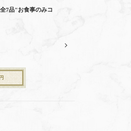
全7品"お食事のみコ
円