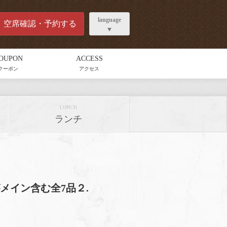
language
空席確認・予約する
OUPON
ACCESS
クーポン
アクセス
LUNCH
ランチ
メイン含む全7品２.