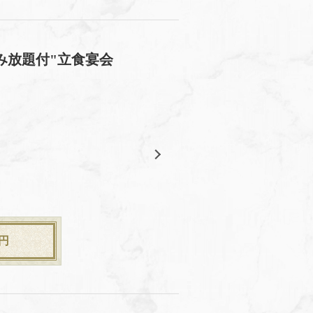
飲み放題付"立食宴会
円