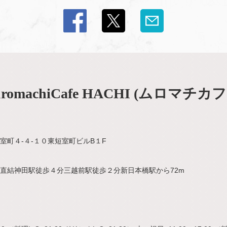
omachiCafe HACHI (ムロマチカ
室町４-４-１０東短室町ビルB１F
直結神田駅徒歩４分三越前駅徒歩２分新日本橋駅から72m