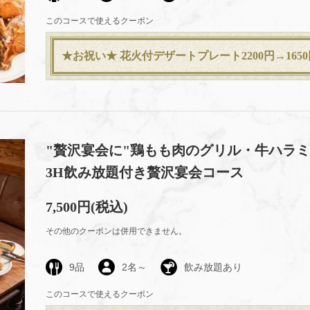
このコースで使えるクーポン
★お祝い★ 花火付デザートプレート2200円→1650
"贅沢宴会に"鶏もも肉のグリル・牛ハラミ
3H飲み放題付き贅沢宴会コース
7,500円
(税込)
その他のクーポンは併用できません。
9品
2名～
飲み放題あり
このコースで使えるクーポン