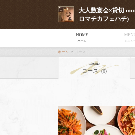
大人数宴会×貸切 murom
ロマチカフェハチ)
HOME
MEN
ホーム
メニュ
ホーム
コース
COURSE
コース
(6)