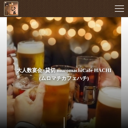
大人数宴会×貸切 muromachiCafe HACHI
(ムロマチカフェハチ)