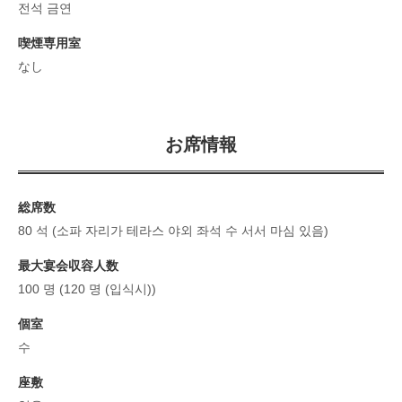
전석 금연
喫煙専用室
なし
お席情報
総席数
80 석 (소파 자리가 테라스 야외 좌석 수 서서 마심 있음)
最大宴会収容人数
100 명 (120 명 (입식시))
個室
수
座敷