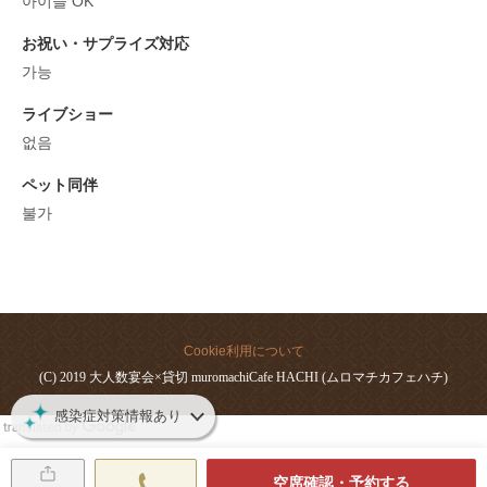
아이들 OK
お祝い・サプライズ対応
가능
ライブショー
없음
ペット同伴
불가
Cookie利用について
(C) 2019 大人数宴会×貸切 muromachiCafe HACHI (ムロマチカフェハチ)
感染症対策情報あり
空席確認・予約する