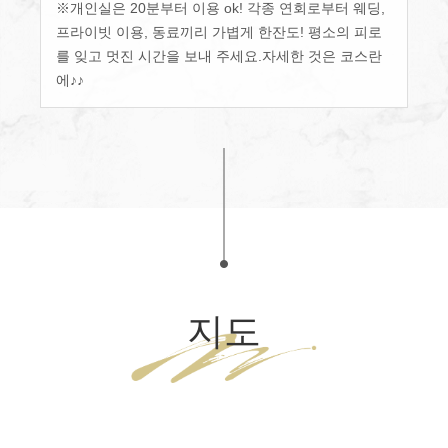
※개인실은 20분부터 이용 ok! 각종 연회로부터 웨딩,
프라이빗 이용, 동료끼리 가볍게 한잔도! 평소의 피로
를 잊고 멋진 시간을 보내 주세요.자세한 것은 코스란
에♪♪
この店舗情報をシェアする
大人数宴会×貸切 muromachiCafe HACHI (ムロマチカフェハ
チ)
東京都中央区日本橋室町４-４-１０東短室町ビルB１F
https://hachi8.owst.jp/
お店情報をコピー
지도
閉じる