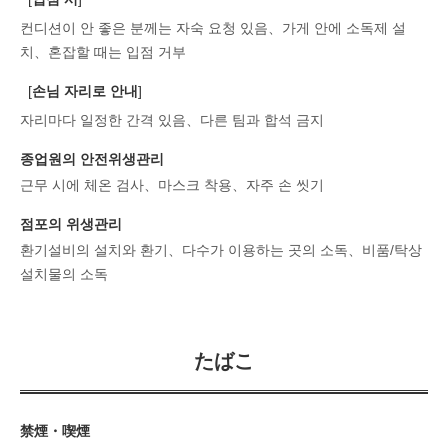
컨디션이 안 좋은 분께는 자숙 요청 있음
가게 안에 소독제 설
치
혼잡할 때는 입점 거부
[
손님 자리로 안내
]
자리마다 일정한 간격 있음
다른 팀과 합석 금지
종업원의 안전위생관리
근무 시에 체온 검사
마스크 착용
자주 손 씻기
점포의 위생관리
환기설비의 설치와 환기
다수가 이용하는 곳의 소독
비품/탁상
설치물의 소독
たばこ
禁煙・喫煙