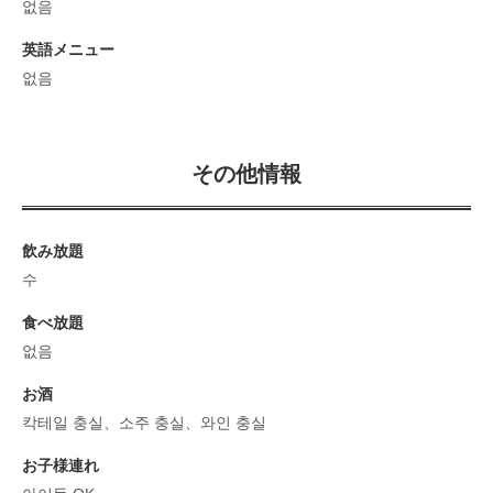
없음
英語メニュー
없음
その他情報
飲み放題
수
食べ放題
없음
お酒
칵테일 충실、소주 충실、와인 충실
お子様連れ