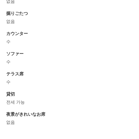
없음
掘りごたつ
없음
カウンター
수
ソファー
수
テラス席
수
貸切
전세 가능
夜景がきれいなお席
없음