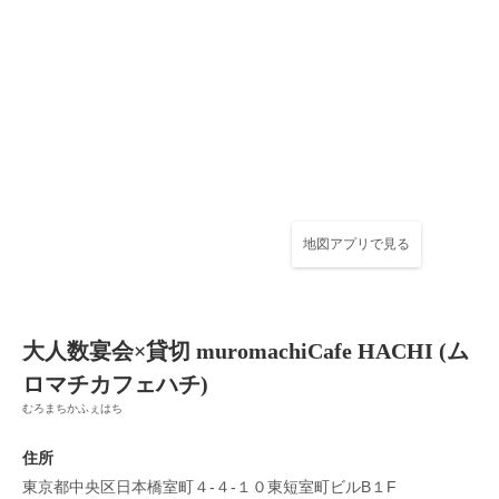
地図アプリで見る
大人数宴会×貸切 muromachiCafe HACHI (ム
ロマチカフェハチ)
むろまちかふぇはち
住所
東京都中央区日本橋室町４-４-１０東短室町ビルB１F