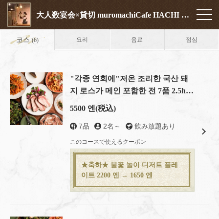
大人数宴会×貸切 muromachiCafe HACHI (ムロマチカフェハチ)
코스
요리
음료
점심
(6)
"각종 연회에"저온 조리한 국산 돼
지 로스가 메인 포함한 전 7품 2.5h
음료 무제한 "연회 코스"
5500 엔
(税込)
7品
2名～
飲み放題あり
このコースで使えるクーポン
★축하★ 불꽃 놀이 디저트 플레
이트 2200 엔 → 1650 엔