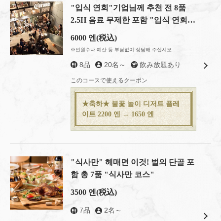
"입식 연회"기업님께 추천 전 8품
東京都中央区日本橋室町４-４-１０東短室町ビルB１F
https://hachi8.owst.jp/courses
2.5H 음료 무제한 포함 "입식 연회
코스"
6000 엔
(税込)
お店情報をコピー
※인원수나 예산 등 부담없이 상담해 주십시오
8品
20名～
飲み放題あり
このコースで使えるクーポン
★축하★ 불꽃 놀이 디저트 플레
閉じる
이트 2200 엔 → 1650 엔
"식사만" 헤매면 이것! 벌의 단골 포
함 총 7품 "식사만 코스"
3500 엔
(税込)
7品
2名～