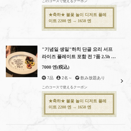
このコースで使えるクーポン
★축하★ 불꽃 놀이 디저트 플레
이트 2200 엔 → 1650 엔
"기념일 생일"하치 단골 요리 서프
라이즈 플레이트 포함 전 7품 2.5h 음
료 무제한 포함 "기념일 코스"
7000 엔
(税込)
7品
2名～
飲み放題あり
このコースで使えるクーポン
★축하★ 불꽃 놀이 디저트 플레
이트 2200 엔 → 1650 엔
この店舗情報をシェアする
코스 | 大人数宴会×貸切 muromachiCafe HACHI (ムロマチカ
フェハチ)