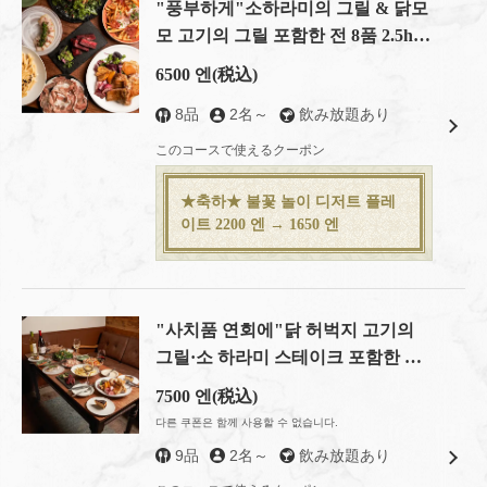
"풍부하게"소하라미의 그릴 & 닭모
모 고기의 그릴 포함한 전 8품 2.5h
음료 무제한 첨부 "충실 연회 코스"
6500 엔
(税込)
8品
2名～
飲み放題あり
このコースで使えるクーポン
★축하★ 불꽃 놀이 디저트 플레
이트 2200 엔 → 1650 엔
"사치품 연회에"닭 허벅지 고기의
그릴·소 하라미 스테이크 포함한 전
9품
7500 엔
(税込)
다른 쿠폰은 함께 사용할 수 없습니다.
9品
2名～
飲み放題あり