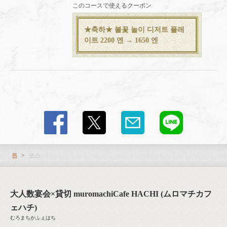
このコースで使えるクーポン
★축하★ 불꽃 놀이 디저트 플레
이트 2200 엔 → 1650 엔
톱
코스
大人数宴会×貸切 muromachiCafe HACHI (ムロマチカフ
ェハチ)
むろまちかふぇはち