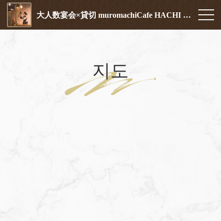
大人数宴会×貸切 muromachiCafe HACHI (ムロマチカフェハチ)
지도