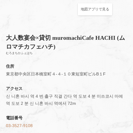
地図アプリで見る
大人数宴会×貸切 muromachiCafe HACHI (ム
ロマチカフェハチ)
この店舗情報をシェアする
むろまちかふぇはち
지도 | 大人数宴会×貸切 muromachiCafe HACHI (ムロマチカ
住所
フェハチ)
東京都中央区日本橋室町４-４-１０東短室町ビルB１F
東京都中央区日本橋室町４-４-１０東短室町ビルB１F
https://hachi8.owst.jp/map
アクセス
신 니혼 바시 역 4 번 출구 직결 간다 역 도보 4 분 미쓰코시 마에
お店情報をコピー
역 도보 2 분 신 니혼 바시 역에서 72m
電話番号
03-3527-9108