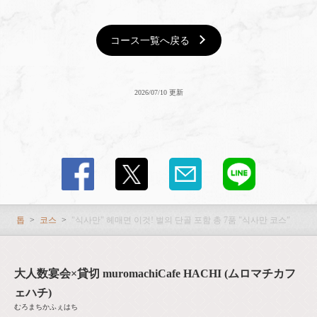
コース一覧へ戻る
2026/07/10 更新
톱
코스
"식사만" 헤매면 이것! 벌의 단골 포함 총 7품 "식사만 코스"
大人数宴会×貸切 muromachiCafe HACHI (ムロマチカフ
ェハチ)
むろまちかふぇはち