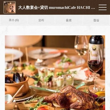
大人数宴会×貸切 muromachiCafe HACHI (ムロマチカフェハチ)
코스
요리
음료
점심
(6)