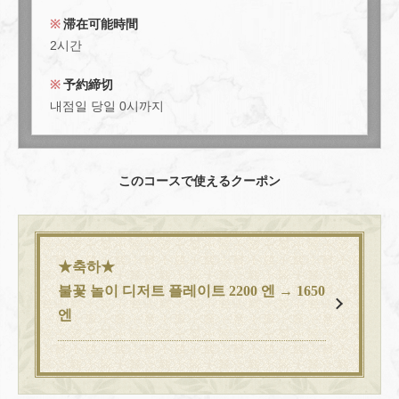
チ)
滞在可能時間
東京都中央区日本橋室町４-４-１０東短室町ビルB１F
2시간
https://hachi8.owst.jp/courses/214694989
予約締切
お店情報をコピー
내점일 당일 0시까지
このコースで使えるクーポン
閉じる
★축하★
불꽃 놀이 디저트 플레이트 2200 엔 → 1650
엔