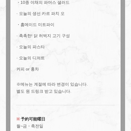
・10종 야채의 파머스 샐러드
· 오늘의 생선 카르 파치 오
・홈메이드 미트파이
· 촉촉한! 닭 허벅지 고기 구성
· 오늘의 파스타
· 오늘의 디저트
커피 or 홍차
※메뉴는 계절에 따라 변경이 있습니다.
별도 원 드링크 받고 있습니다.
この店舗情報をシェアする
予約可能曜日
"식사만" 헤매면 이것! 벌의 단골 포함 총 7품 "식사만 코스" |
월~금・축전일
大人数宴会×貸切 muromachiCafe HACHI (ムロマチカフェハ