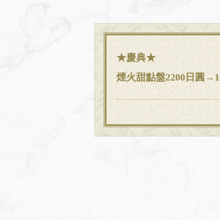
★慶典★
煙火甜點盤2200日圓→1