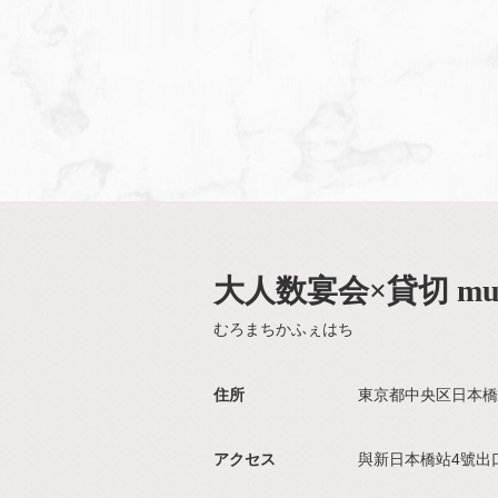
大人数宴会×貸切 mur
むろまちかふぇはち
住所
東京都中央区日本橋
アクセス
與新日本橋站4號出