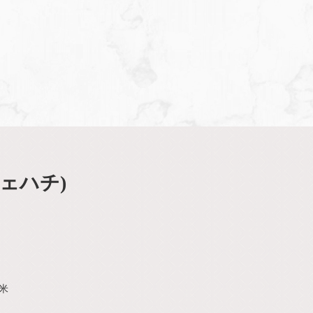
フェハチ)
米