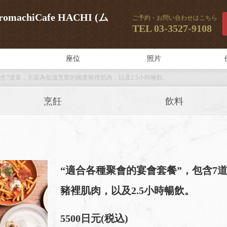
achiCafe HACHI (ム
ご予約・お問い合わせはこちら
TEL
03-3527-9108
座位
照片
包含7道菜，主菜為低溫烹製的國產豬裡肌肉，以及2.5小時暢飲。
烹飪
飲料
“適合各種聚會的宴會套餐”，包含7
豬裡肌肉，以及2.5小時暢飲。
5500日元
(税込)