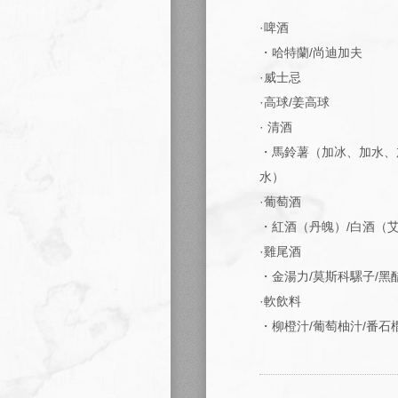
·啤酒
・哈特蘭/尚迪加夫
·威士忌
·高球/姜高球
· 清酒
・馬鈴薯（加冰、加水、
水）
·葡萄酒
・紅酒（丹魄）/白酒（
·雞尾酒
・金湯力/莫斯科騾子/黑
·軟飲料
・柳橙汁/葡萄柚汁/番石榴