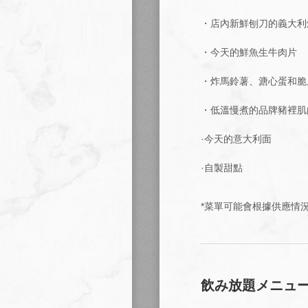
・店內新鮮刨刀的義大利
・今天的鮮魚生牛肉片
・炸馬鈴薯、溏心蛋和脆
・低溫慢煮的品牌豬裡肌
·今天的意大利面
·自製甜點
*菜單可能會根據供應情
飲み放題メニュ