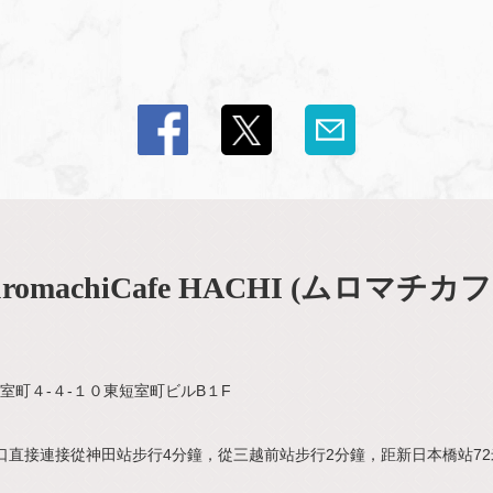
omachiCafe HACHI (ムロマチカ
室町４-４-１０東短室町ビルB１F
口直接連接從神田站步行4分鐘，從三越前站步行2分鐘，距新日本橋站72