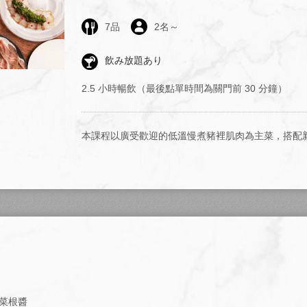
7
品
2
名～
飲み放題あり
2.5 小時暢飲（最後點單時間為關門前 30 分鐘）
本課程以廣受歡迎的低溫慢煮豬裡肌肉為主菜，搭配
菜根醬