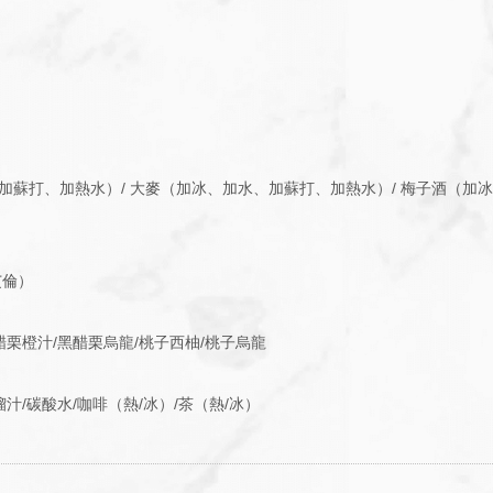
加蘇打、加熱水）/ 大麥（加冰、加水、加蘇打、加熱水）/ 梅子酒（加
艾倫）
醋栗橙汁/黑醋栗烏龍/桃子西柚/桃子烏龍
汁/碳酸水/咖啡（熱/冰）/茶（熱/冰）