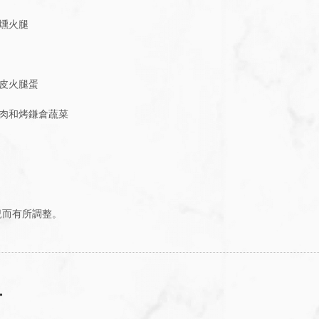
燻火腿
皮火腿蛋
肉和烤鎌倉蔬菜
況而有所調整。
ー