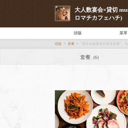
大人数宴会×貸切 murom
ロマチカフェハチ)
頭版
菜單
頭版
套餐
“適合各種聚會的宴會套餐”，
套餐
(6)