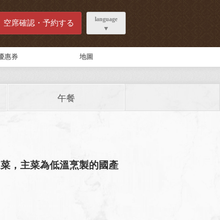
language
空席確認・予約する
優惠券
地圖
午餐
道菜，主菜為低溫烹製的國產