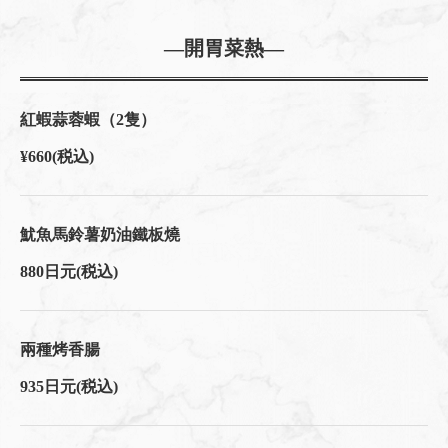
東京都中央区日本橋室町４-４-１０東短室町ビルB１F
https://hachi8.owst.jp/foods
―開胃菜熱―
お店情報をコピー
紅蝦蒜蓉蝦（2隻）
¥660
(税込)
閉じる
魷魚馬鈴薯奶油鐵板燒
880日元
(税込)
兩種烤香腸
935日元
(税込)