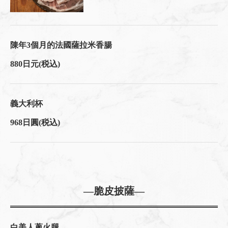
陳年3個月的法國薩拉米香腸
880日元
(税込)
義大利杯
968日圓
(税込)
―脆皮披薩―
白美人蔥火腿