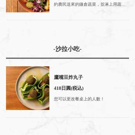
約農民送來的鎌倉蔬菜，並淋上用蔬菜高湯自製的醋汁！
-沙拉小吃-
鷹嘴豆炸丸子
418日圓
(税込)
您可以更改餐桌上的人數！