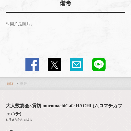
備考
※圖片是圖片。
頭版
烹飪
大人数宴会×貸切 muromachiCafe HACHI (ムロマチカフ
ェハチ)
むろまちかふぇはち