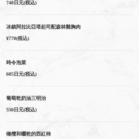
748日元
(税込)
冰鎮阿拉比亞塔起司配森林雞胸肉
¥770
(税込)
時令泡菜
605日元
(税込)
葡萄乾奶油三明治
550日元
(税込)
橄欖和曬乾的西紅柿