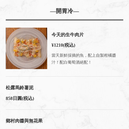
―開胃冷―
今天的生牛肉片
¥1210
(税込)
當天新鮮採摘的魚，配上自製柑橘醬
汁！配白葡萄酒絕配！
松露馬鈴薯泥
858日圓
(税込)
鄉村肉醬與無花果