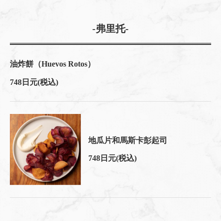
-弗里托-
油炸餅（Huevos Rotos）
748日元
(税込)
地瓜片和馬斯卡彭起司
748日元
(税込)
この店舗情報をシェアする
烹飪 | 大人数宴会×貸切 muromachiCafe HACHI (ムロマチカ
フェハチ)