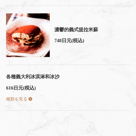
濃鬱的義式提拉米蘇
748日元
(税込)
各種義大利冰淇淋和冰沙
616日元
(税込)
種類を見る