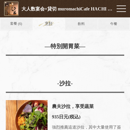
大人数宴会×貸切 muromachiCafe HACHI (ムロマチカフェハチ)
套餐
烹飪
飲料
午餐
(6)
―特別開胃菜―
-沙拉-
農夫沙拉，享受蔬菜
935日元
(税込)
強烈推薦這道沙拉，其中大量使用了簽