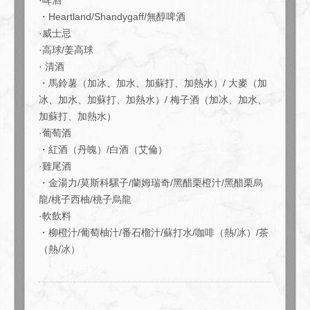
·啤酒
・Heartland/Shandygaff/無醇啤酒
·威士忌
·高球/姜高球
· 清酒
・馬鈴薯（加冰、加水、加蘇打、加熱水）/ 大麥（加
冰、加水、加蘇打、加熱水）/ 梅子酒（加冰、加水、
加蘇打、加熱水）
·葡萄酒
この店舗情報をシェアする
・紅酒（丹魄）/白酒（艾倫）
·雞尾酒
豪華豐盛宴席套餐，包含8道菜，例如烤牛腩排和烤雞腿，以
・金湯力/莫斯科騾子/蘭姆瑞奇/黑醋栗橙汁/黑醋栗烏
及2.5小時無限暢飲 | 大人数宴会×貸切 muromachiCafe
HACHI (ムロマチカフェハチ)
龍/桃子西柚/桃子烏龍
東京都中央区日本橋室町４-４-１０東短室町ビルB１F
·軟飲料
https://hachi8.owst.jp/courses/214694986
・柳橙汁/葡萄柚汁/番石榴汁/蘇打水/咖啡（熱/冰）/茶
（熱/冰）
お店情報をコピー