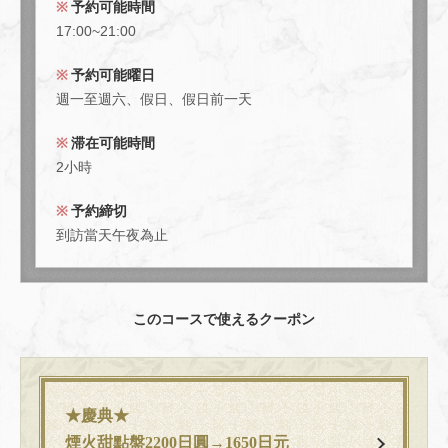
予約可能時間
17:00~21:00
閉じる
予約可能曜日
週一至週六、假日、假日前一天
滞在可能時間
2小時
予約締切
到訪當天午夜為止
このコースで使えるクーポン
★慶典★
煙火甜點盤2200日圓→1650日元