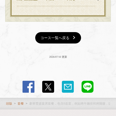
コース一覧へ戻る
2026/07/10 更新
頭版
套餐
豪華豐盛宴席套餐，包含8道菜，例如烤牛腩排和烤雞腿，以及2