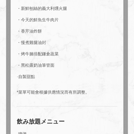
・新鮮刨絲的義大利燻火腿
・今天的鮮魚生牛肉片
・香芹油炸餅
・慢煮雞腿油封
・烤牛腩排配鎌倉蔬菜
・黑松露奶油筆管面
·自製甜點
*菜單可能會根據供應情況而有所調整。
飲み放題メニュー