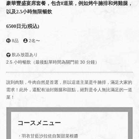
豪華豐盛宴席套餐，包含8道菜，例如烤牛腩排和烤雞腿，
以及2.5小時無限暢飲
6500日元
(税込)
8品
2名〜
飲み放題あり
2.5 小時暢飲（最後點單時間為關門前 30 分鐘）
說到肉類，牛肉自然是首選，所以這道主菜是牛腩排，滿足大家的
需求！此外，還配有油封雞腿和甜點，絕對是令人無比滿足的一道
菜！
コースメニュー
・羽衣甘藍沙拉佐自製甜菜根醬