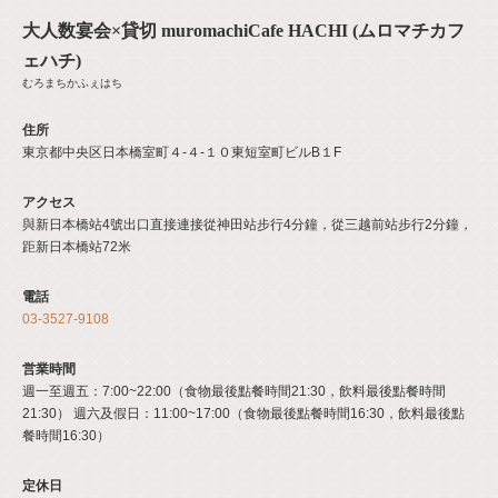
大人数宴会×貸切 muromachiCafe HACHI (ムロマチカフ
ェハチ)
むろまちかふぇはち
住所
東京都中央区日本橋室町４-４-１０東短室町ビルB１F
アクセス
與新日本橋站4號出口直接連接從神田站步行4分鐘，從三越前站步行2分鐘，
距新日本橋站72米
電話
03-3527-9108
営業時間
週一至週五：7:00~22:00（食物最後點餐時間21:30，飲料最後點餐時間
21:30） 週六及假日：11:00~17:00（食物最後點餐時間16:30，飲料最後點
餐時間16:30）
定休日