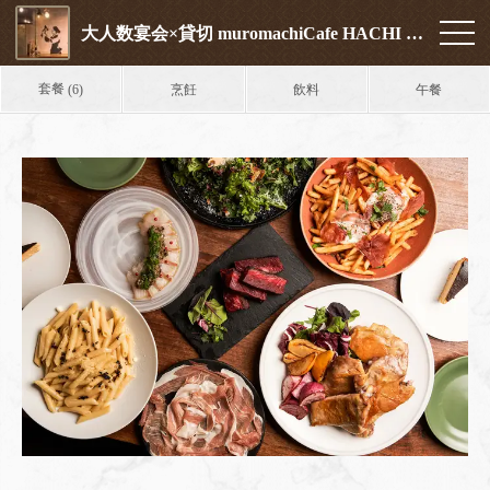
大人数宴会×貸切 muromachiCafe HACHI (ムロマチカフェハチ)
套餐
烹飪
飲料
午餐
(6)